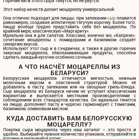
Горячие нити этого сыра тянутся, но не рвутся.
Этот набор качеств делает моцареллу универсальной:
Она отлично подходит для пиццы: при запекании
сыр
плавится
равномерно, создавая аппетитную тягучую корочку. Более того:
пиццу вообще трудно представить себе без моцареллы. По
крайней мере, классическую «Маргариту».
Идеальна она и для салатов. Классика, конечно же, «Капрезе»:
сочетание моцареллы с помидорами и базиликом создаёт
синергию вкусов.
Используют этот сыр и в сэндвичах, а также в других горячих
закусках моцарелла, обволакивающая продукты, способна
сделать каждый кусочек особенно сочным.
А ЧТО НАСЧЁТ МОЦАРЕЛЛЫ ИЗ
БЕЛАРУСИ?
Белорусская моцарелла отличается мягкостью, нежным
молочным вкусом и эластичной структурой. Можно её
добавлять в пасту, запеканки или на овощные гриль-блюда.
Сыр моцарелла из Беларуси ничем не уступает классическим
вариантам и выпускается местными производителями с
соблюдением всех стандартов качества. Он идеально тянется
на пицце, дополняет пасту и чудесно гармонирует с томатами,
базиликом, оливковым маслом.
КУДА ДОСТАВИТЬ ВАМ БЕЛОРУССКУЮ
МОЦАРЕЛЛУ?
Покупка сыра моцарелла через наш каталог – это просто и
удобно. Выбирайте нужное количество упаковок, отправляйте в
корзину и указывайте адрес.