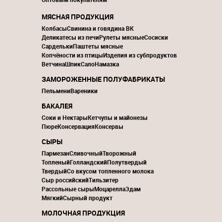
МЯСНАЯ ПРОДУКЦИЯ
Колбасы
Свинина и говядина ВК
Деликатесы из печи
Рулеты мясные
Сосиски
Сардельки
Паштеты мясные
Копчёности из птицы
Изделия из субпродуктов
Ветчина
Шпик
Сало
Намазка
ЗАМОРОЖЕННЫЕ ПОЛУФАБРИКАТЫ
Пельмени
Вареники
БАКАЛЕЯ
Соки и Нектары
Кетчупы и майонезы
Пюре
Консервация
Консервы
СЫРЫ
Пармезан
Сливочный
Творожный
Топленый
Голландский
Полутвердый
Твердый
Со вкусом топленного молока
Сыр российский
Тильзитер
Рассольные сыры
Моцарелла
Эдам
Мягкий
Сырный продукт
МОЛОЧНАЯ ПРОДУКЦИЯ