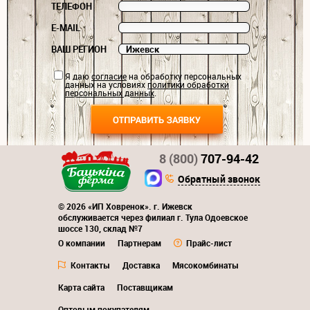
ТЕЛЕФОН
E-MAIL
ВАШ РЕГИОН
Я даю
согласие
на обработку персональных
данных на условиях
политики обработки
персональных данных
.
8 (800)
707-94-42
Обратный звонок
© 2026 «ИП Ховренок». г. Ижевск
обслуживается через филиал г. Тула Одоевское
шоссе 130, склад №7
О компании
Партнерам
Прайс-лист
Контакты
Доставка
Мясокомбинаты
Карта сайта
Поставщикам
Оптовым покупателям