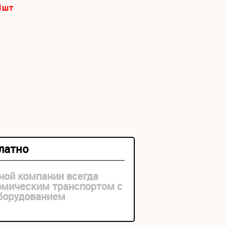
1
шт
платно
ной компании всегда
рмическим транспортом с
оборудованием