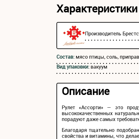
Характеристики
Производитель
Брест
Состав:
мясо птицы, соль, припра
Вид упаковки:
вакуум
Описание
Рулет «Ассорти» — это прод
высококачественных натуральн
порадуют даже самых требоват
Благодаря тщательно подобран
свойства и витамины, что дела