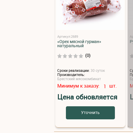
Артикул:2689
А
«Орех мясной гурман»
Р
натуральный
(0)
Сроки реализации:
30 суток
С
Производитель:
П
Брестский мясокомбинат
Б
Минимум к заказу:
шт.
М
1
Цена обновляется
Уточнить