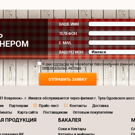
ВАШЕ ИМЯ
ТЕЛЕФОН
E-MAIL
ВАШ РЕГИОН
Я даю
согласие
на обработку персональных данных 
персональных данных
.
П Ховренок». г. Ижевск обслуживается через филиал г. Тула Одоевское шосс
ии
Партнерам
Прайс-лист
Контакты
Доставка
бинаты
Карта сайта
Поставщикам
Оптовым покупателям
Я ПРОДУКЦИЯ
БАКАЛЕЯ
М
Соки и Нектары
С
и говядина ВК
Кетчупы и майонезы
С