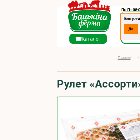
Пн-Пт 08:0
Регион:
Ваш реги
Да
О ко
Каталог
Главная
•
Рулет «Ассорти