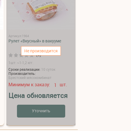
Артикул:1964
Рулет «Вкусный» в вакууме
Не производится
(0)
1шт: ~1-1,2 кгг.
Сроки реализации:
10 суток
Производитель:
Брестский мясокомбинат
Минимум к заказу:
шт.
1
Цена обновляется
Уточнить