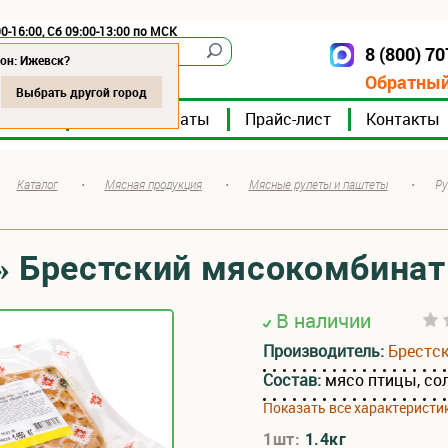
0-16:00, Сб 09:00-13:00 по МСК
8 (800) 7
Ижевск
он: Ижевск?
Обратный
Выбрать другой город
мпании
Мясокомбинаты
Прайс-лист
Контакты
Каталог
•
Мясная продукция
•
Мясные рулеты и паштеты
•
Ру
» Брестский мясокомбинат
В наличии
Производитель:
Брестс
Состав:
мясо птицы, со
Показать все характеристи
1шт:
1.4кг