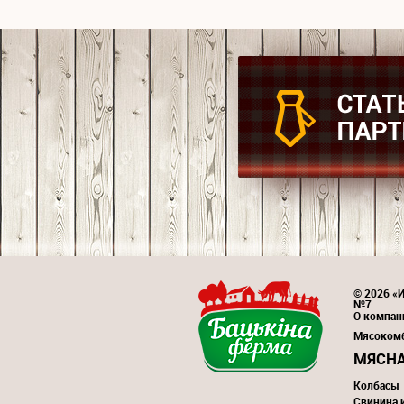
© 2026 «И
№7
О компан
Мясоком
МЯСНА
Колбасы
Свинина 