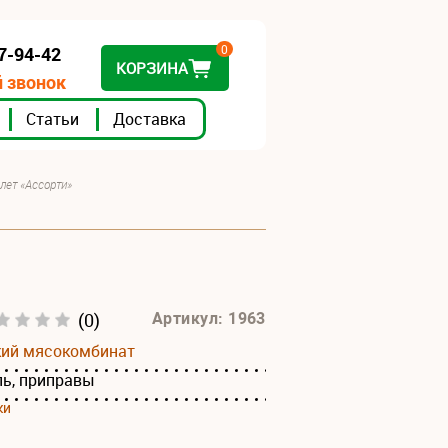
0
07-94-42
КОРЗИНА
 звонок
Статьи
Доставка
лет «Ассорти»
(0)
Артикул: 1963
кий мясокомбинат
ль, приправы
ки