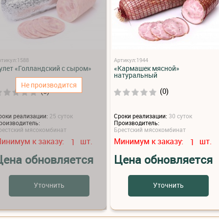
ртикул:1588
Артикул:1944
улет «Голландский с сыром»
«Кармашек мясной»
натуральный
Не производится
(0)
(0)
роки реализации:
25 суток
Сроки реализации:
30 суток
роизводитель:
Производитель:
рестский мясокомбинат
Брестский мясокомбинат
инимум к заказу:
шт.
Минимум к заказу:
шт.
1
1
Цена обновляется
Цена обновляется
Уточнить
Уточнить