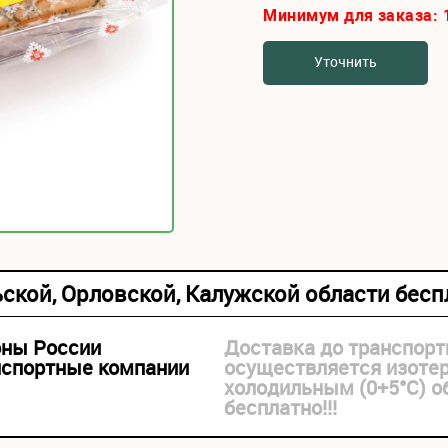
Минимум для заказа:
Уточнить
ьской, Орловской, Калужской области бес
оны России
Доставка до транспорт
нспортные компании
осуществляется изоте
холодильным (0+5°С) 
бесплатно!!!