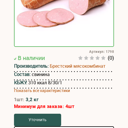
Артикул: 1798
В наличии
(0)
Производитель:
Брестский мясокомбинат
Состав:
свинина
КБЖУ:
310 ккал 8/30/1
Показать все характеристики
1шт:
3,2 кг
Минимум для заказа:
4
шт
Уточнить