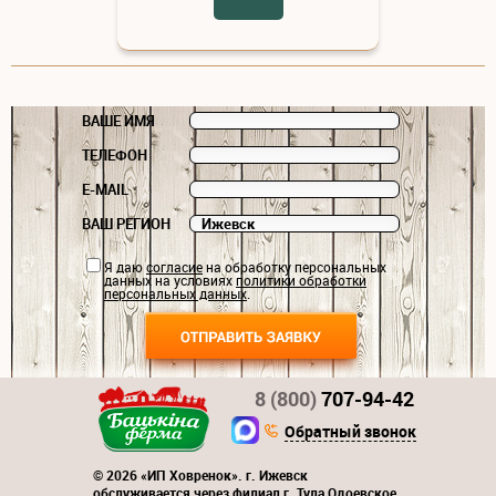
ВАШЕ ИМЯ
ТЕЛЕФОН
E-MAIL
ВАШ РЕГИОН
Я даю
согласие
на обработку персональных
данных на условиях
политики обработки
персональных данных
.
8 (800)
707-94-42
Обратный звонок
© 2026 «ИП Ховренок». г. Ижевск
обслуживается через филиал г. Тула Одоевское