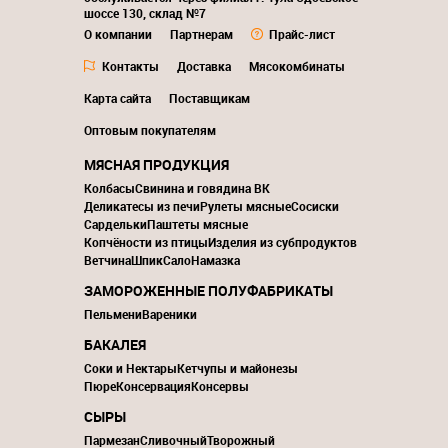
шоссе 130, склад №7
О компании
Партнерам
Прайс-лист
Контакты
Доставка
Мясокомбинаты
Карта сайта
Поставщикам
Оптовым покупателям
МЯСНАЯ ПРОДУКЦИЯ
Колбасы
Свинина и говядина ВК
Деликатесы из печи
Рулеты мясные
Сосиски
Сардельки
Паштеты мясные
Копчёности из птицы
Изделия из субпродуктов
Ветчина
Шпик
Сало
Намазка
ЗАМОРОЖЕННЫЕ ПОЛУФАБРИКАТЫ
Пельмени
Вареники
БАКАЛЕЯ
Соки и Нектары
Кетчупы и майонезы
Пюре
Консервация
Консервы
СЫРЫ
Пармезан
Сливочный
Творожный