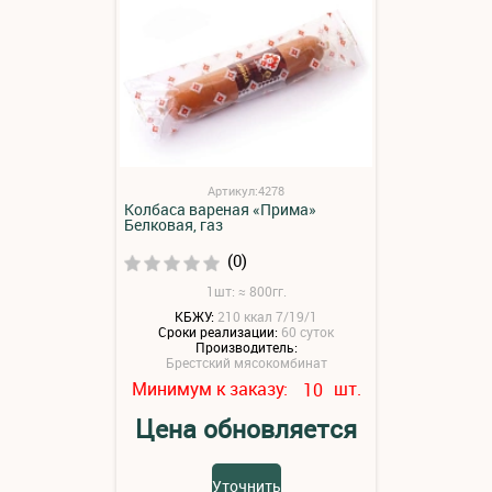
Артикул:4278
Колбаса вареная «Прима»
Белковая, газ
(0)
1шт: ≈ 800гг.
КБЖУ:
210 ккал 7/19/1
Сроки реализации:
60 суток
Производитель:
Брестский мясокомбинат
Минимум к заказу:
шт.
10
Цена обновляется
Уточнить