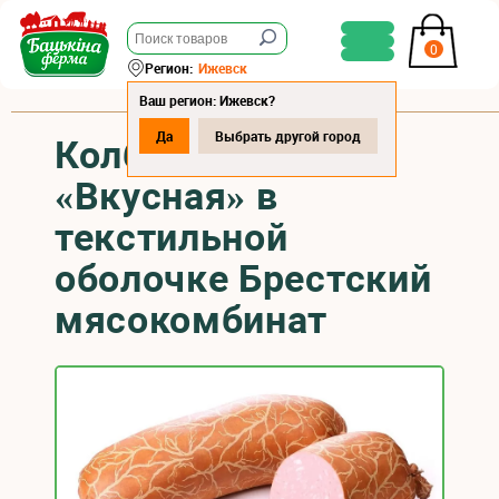
0
Регион:
Ижевск
Ваш регион: Ижевск?
Да
Выбрать другой город
Колбаса варёная
«Вкусная» в
текстильной
оболочке Брестский
мясокомбинат