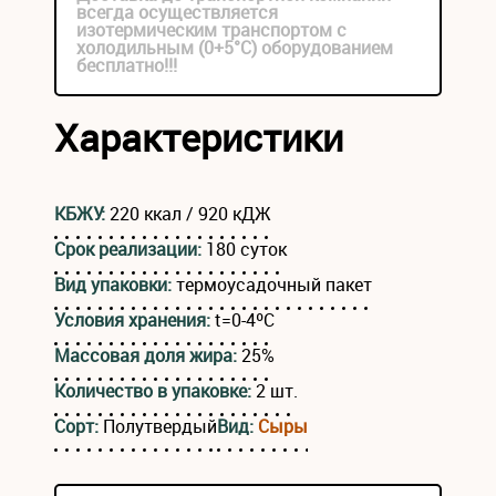
всегда осуществляется
изотермическим транспортом с
холодильным (0+5°С) оборудованием
бесплатно!!!
Характеристики
КБЖУ:
220 ккал / 920 кДЖ
Срок реализации:
180 суток
Вид упаковки:
термоусадочный пакет
Условия хранения:
t=0-4ºС
Массовая доля жира:
25%
Количество в упаковке:
2 шт.
Сорт:
Полутвердый
Вид:
Сыры