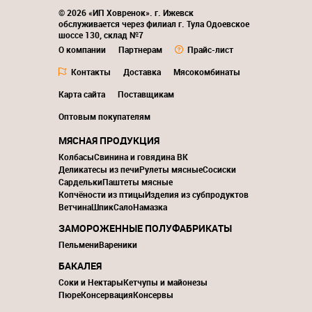
© 2026 «ИП Ховренок». г. Ижевск
обслуживается через филиал г. Тула Одоевское
шоссе 130, склад №7
О компании
Партнерам
Прайс-лист
Контакты
Доставка
Мясокомбинаты
Карта сайта
Поставщикам
Оптовым покупателям
МЯСНАЯ ПРОДУКЦИЯ
Колбасы
Свинина и говядина ВК
Деликатесы из печи
Рулеты мясные
Сосиски
Сардельки
Паштеты мясные
Копчёности из птицы
Изделия из субпродуктов
Ветчина
Шпик
Сало
Намазка
ЗАМОРОЖЕННЫЕ ПОЛУФАБРИКАТЫ
Пельмени
Вареники
БАКАЛЕЯ
Соки и Нектары
Кетчупы и майонезы
Пюре
Консервация
Консервы