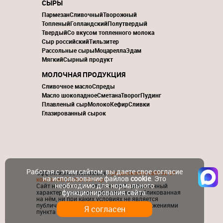
СЫРЫ
Пармезан
Сливочный
Творожный
Топленый
Голландский
Полутвердый
Твердый
Со вкусом топленного молока
Сыр российский
Тильзитер
Рассольные сыры
Моцарелла
Эдам
Мягкий
Сырный продукт
МОЛОЧНАЯ ПРОДУКЦИЯ
Сливочное масло
Спреды
Масло шоколадное
Сметана
Творог
Пудинг
Плавленый сыр
Молоко
Кефир
Сливки
Глазированный сырок
Работая с этим сайтом, вы даете свое согласие
Эффективное поисковое
продвижение сайтов от
на использование файлов
cookie
. Это
компании ContactGroup
необходимо для нормального
Сайт носит исключительно информационный
функционирования сайта.
характер и никакая информация, опубликованная
на нём, ни при каких условиях не является
публичной офертой, определяемой положениями
Я согласен
пункта 2 статьи 437 ГК РФ.