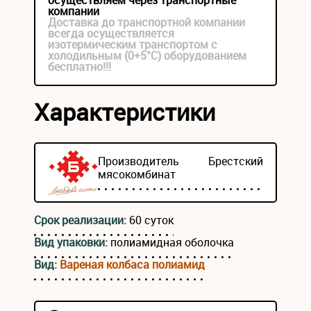
осуществляем через транспортные
компании
Доставка до транспортной компании
всегда осуществляется
изотермическим транспортом с
холодильным (0+5°С) оборудованием
бесплатно!!!
Характеристики
Производитель
Брестский
мясокомбинат
Срок реализации:
60 суток
Вид упаковки:
полиамидная оболочка
Вид:
Вареная колбаса полиамид