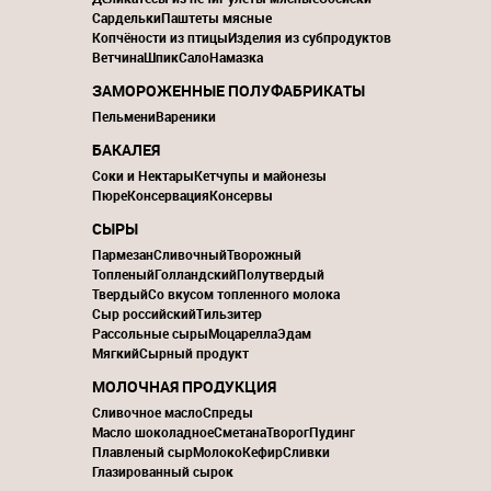
Сардельки
Паштеты мясные
Копчёности из птицы
Изделия из субпродуктов
Ветчина
Шпик
Сало
Намазка
ЗАМОРОЖЕННЫЕ ПОЛУФАБРИКАТЫ
Пельмени
Вареники
БАКАЛЕЯ
Соки и Нектары
Кетчупы и майонезы
Пюре
Консервация
Консервы
СЫРЫ
Пармезан
Сливочный
Творожный
Топленый
Голландский
Полутвердый
Твердый
Со вкусом топленного молока
Сыр российский
Тильзитер
Рассольные сыры
Моцарелла
Эдам
Мягкий
Сырный продукт
МОЛОЧНАЯ ПРОДУКЦИЯ
Сливочное масло
Спреды
Масло шоколадное
Сметана
Творог
Пудинг
Плавленый сыр
Молоко
Кефир
Сливки
Глазированный сырок