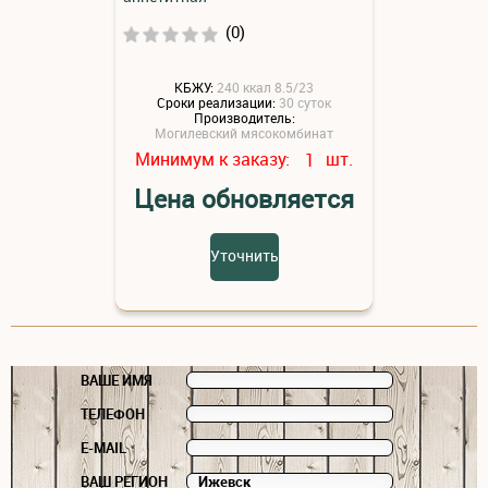
(0)
КБЖУ:
240 ккал 8.5/23
Сроки реализации:
30 суток
Производитель:
Могилевский мясокомбинат
Минимум к заказу:
шт.
1
Цена обновляется
Уточнить
ВАШЕ ИМЯ
ТЕЛЕФОН
E-MAIL
ВАШ РЕГИОН