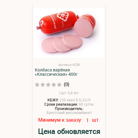
Артикул:4238
Колбаса варёная
«Классическая» 400г
(0)
1шт: 0,4 кгг.
КБЖУ:
230 ккал 8.5/22/0
Сроки реализации:
60 суток
Производитель:
Брестский мясокомбинат
Минимум к заказу:
шт.
1
Цена обновляется