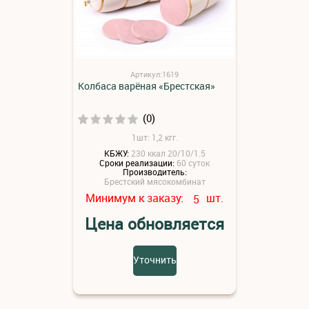
Артикул:1619
Колбаса варёная «Брестская»
(0)
1шт: 1,2 кгг.
КБЖУ:
230 ккал 20/10/1.5
Сроки реализации:
60 суток
Производитель:
Брестский мясокомбинат
Минимум к заказу:
шт.
5
Цена обновляется
Уточнить