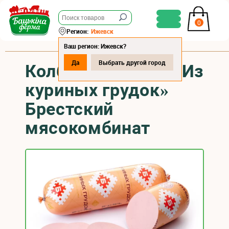
0
Регион:
Ижевск
Ваш регион: Ижевск?
Да
Выбрать другой город
Колбаса варёная «Из
куриных грудок»
Брестский
мясокомбинат