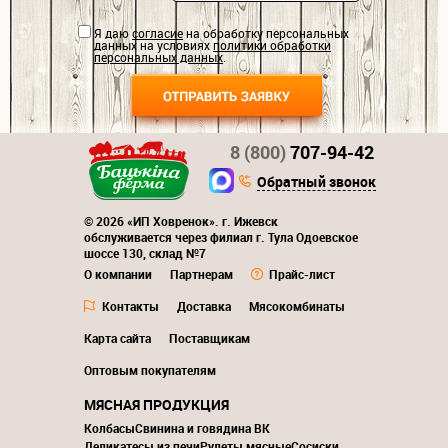
Я даю
согласие
на обработку персональных
данных на условиях
политики обработки
персональных данных
.
8 (800)
707-94-42
Обратный звонок
© 2026 «ИП Ховренок». г. Ижевск
обслуживается через филиал г. Тула Одоевское
шоссе 130, склад №7
О компании
Партнерам
Прайс-лист
Контакты
Доставка
Мясокомбинаты
Карта сайта
Поставщикам
Оптовым покупателям
МЯСНАЯ ПРОДУКЦИЯ
Колбасы
Свинина и говядина ВК
Деликатесы из печи
Рулеты мясные
Сосиски