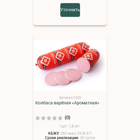
Уточнить
Артикул:1620
Колбаса варёная «Ароматная»
(0)
1шт: 1,8 кгг.
КБЖУ:
260 ккал 25/8.5/1
Сроки реализации:
30 суток