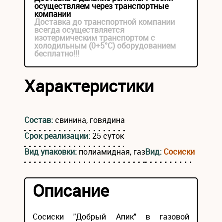
осуществляем через транспортные
компании
Доставка до транспортной компании
всегда осуществляется
изотермическим транспортом с
холодильным (0+5°С) оборудованием
бесплатно!!!
Характеристики
Состав:
свинина, говядина
Срок реализации:
25 суток
Вид упаковки:
полиамидная, газ
Вид:
Сосиски
Описание
Сосиски "Добрый Апик" в газовой