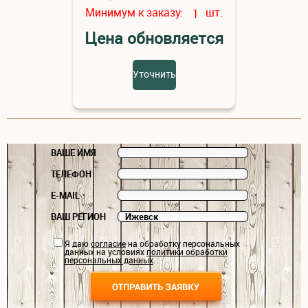
Минимум к заказу:
шт.
1
Цена обновляется
Уточнить
ВАШЕ ИМЯ
ТЕЛЕФОН
E-MAIL
ВАШ РЕГИОН
Я даю
согласие
на обработку персональных
данных на условиях
политики обработки
персональных данных
.