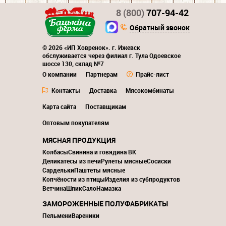
8 (800)
707-94-42
Обратный звонок
© 2026 «ИП Ховренок». г. Ижевск
обслуживается через филиал г. Тула Одоевское
шоссе 130, склад №7
О компании
Партнерам
Прайс-лист
Контакты
Доставка
Мясокомбинаты
Карта сайта
Поставщикам
Оптовым покупателям
МЯСНАЯ ПРОДУКЦИЯ
Колбасы
Свинина и говядина ВК
Деликатесы из печи
Рулеты мясные
Сосиски
Сардельки
Паштеты мясные
Копчёности из птицы
Изделия из субпродуктов
Ветчина
Шпик
Сало
Намазка
ЗАМОРОЖЕННЫЕ ПОЛУФАБРИКАТЫ
Пельмени
Вареники