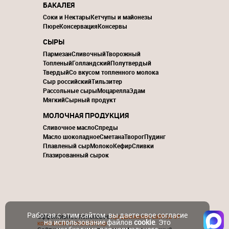
БАКАЛЕЯ
Соки и Нектары
Кетчупы и майонезы
Пюре
Консервация
Консервы
СЫРЫ
Пармезан
Сливочный
Творожный
Топленый
Голландский
Полутвердый
Твердый
Со вкусом топленного молока
Сыр российский
Тильзитер
Рассольные сыры
Моцарелла
Эдам
Мягкий
Сырный продукт
МОЛОЧНАЯ ПРОДУКЦИЯ
Сливочное масло
Спреды
Масло шоколадное
Сметана
Творог
Пудинг
Плавленый сыр
Молоко
Кефир
Сливки
Глазированный сырок
Работая с этим сайтом, вы даете свое согласие
Эффективное поисковое
продвижение сайтов от
на использование файлов
cookie
. Это
компании ContactGroup