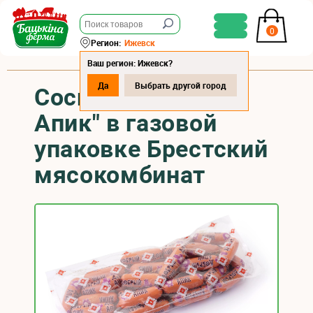
0
Регион:
Ижевск
Ваш регион: Ижевск?
Да
Выбрать другой город
Сосиски "Добрый
Апик" в газовой
упаковке Брестский
мясокомбинат