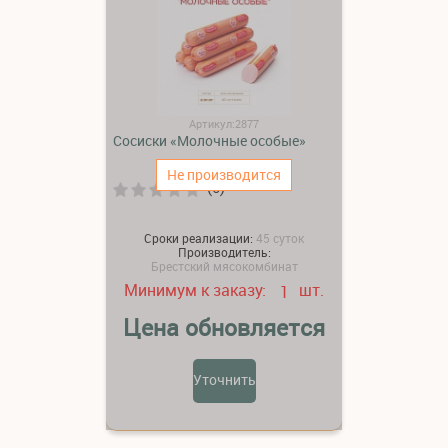
Артикул:2877
Сосиски «Молочные особые»
Не производится
(0)
Сроки реализации:
45 суток
Производитель:
Брестский мясокомбинат
Минимум к заказу:
шт.
1
Цена обновляется
Уточнить