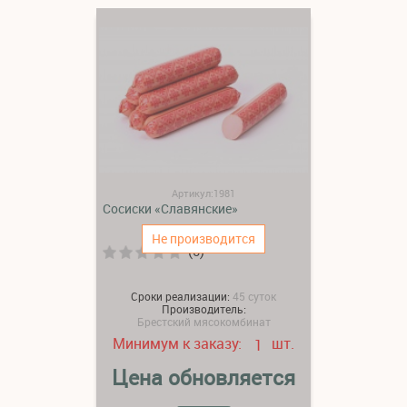
Артикул:1981
Сосиски «Славянские»
Не производится
(0)
Сроки реализации:
45 суток
Производитель:
Брестский мясокомбинат
Минимум к заказу:
шт.
1
Цена обновляется