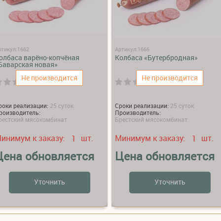
ртикул:1662
Артикул:1666
олбаса варёно-копчёная
Колбаса «Бутербродная»
Баварская новая»
Не производится
Не производится
(0)
(0)
роки реализации:
25 суток
Сроки реализации:
25 суток
роизводитель:
Производитель:
рестский мясокомбинат
Брестский мясокомбинат
инимум к заказу:
шт.
Минимум к заказу:
шт.
1
1
Цена обновляется
Цена обновляется
Уточнить
Уточнить