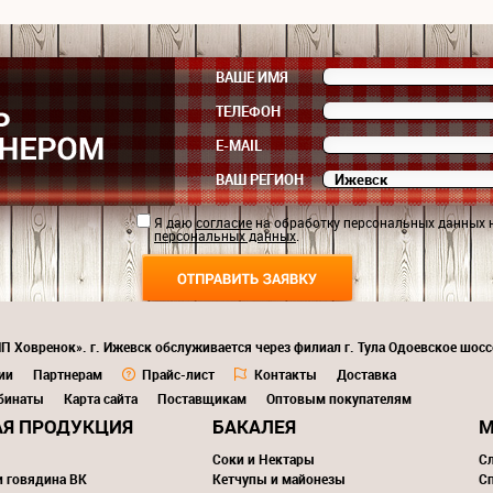
ВАШЕ ИМЯ
ТЕЛЕФОН
E-MAIL
ВАШ РЕГИОН
Я даю
согласие
на обработку персональных данных 
персональных данных
.
П Ховренок». г. Ижевск обслуживается через филиал г. Тула Одоевское шосс
ии
Партнерам
Прайс-лист
Контакты
Доставка
бинаты
Карта сайта
Поставщикам
Оптовым покупателям
Я ПРОДУКЦИЯ
БАКАЛЕЯ
М
Соки и Нектары
С
и говядина ВК
Кетчупы и майонезы
С