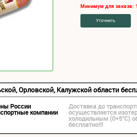
Минимум для заказа:
Уточнить
ьской, Орловской, Калужской области бес
оны России
Доставка до транспорт
нспортные компании
осуществляется изоте
холодильным (0+5°С) 
бесплатно!!!