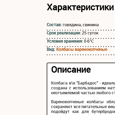
Характеристики
Состав:
говядина, свинина
Срок реализации:
25 суток
Условия хранения:
0-6°С
Вид:
Колбасы варенокопченые
Описание
Колбаса в\к "Барбадос" - идеа
создана с использованием нат
неотъемлемой частью любого с
Варенокопченые колбасы обл
сохраняют все питательные ве
подойдут как для бутербродо