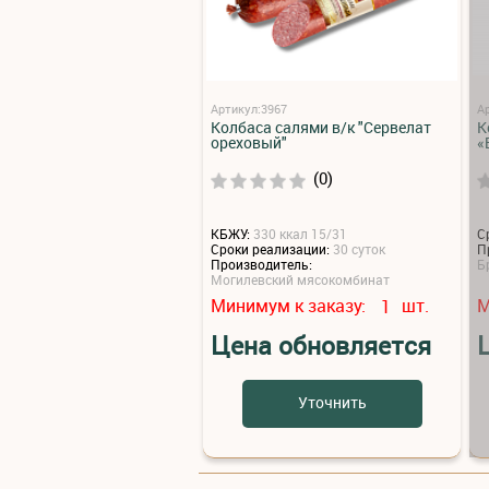
Артикул:3967
А
Колбаса салями в/к "Сервелат
К
ореховый"
«
(0)
КБЖУ:
330 ккал 15/31
С
Сроки реализации:
30 суток
П
Производитель:
Б
Могилевский мясокомбинат
Минимум к заказу:
шт.
М
1
Цена обновляется
Уточнить