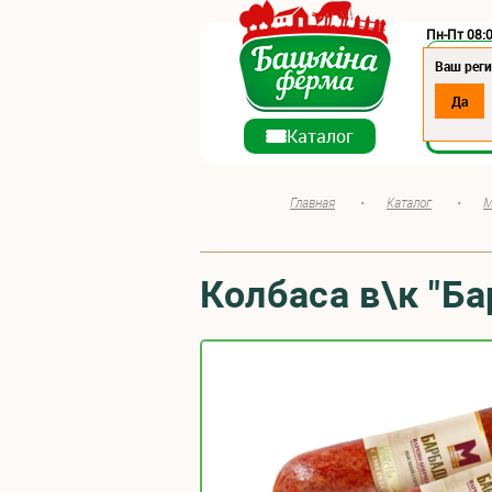
Пн-Пт 08:0
Регион:
Ваш реги
Да
О ко
Каталог
Главная
•
Каталог
•
М
Колбаса в\к "Б