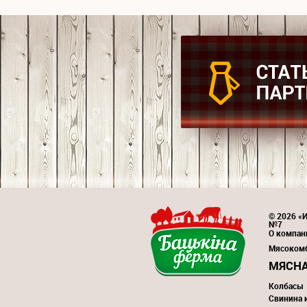
© 2026 «И
№7
О компан
Мясоком
МЯСНА
Колбасы
Свинина 