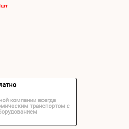
1
шт
платно
ной компании всегда
рмическим транспортом с
оборудованием