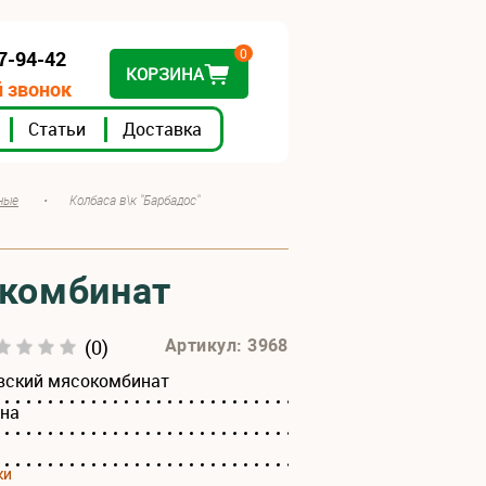
0
07-94-42
КОРЗИНА
 звонок
Статьи
Доставка
ные
•
Колбаса в\к "Барбадос"
окомбинат
(0)
Артикул: 3968
вский мясокомбинат
ина
ки