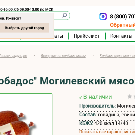
0-16:00, Сб 09:00-13:00 по МСК
8 (800) 7
Ижевск
он: Ижевск?
Обратный
Выбрать другой город
мпании
Мясокомбинаты
Прайс-лист
Контакты
ясная продукция
•
Белорусские колбасы оптом
•
Колбасы варенокопче
арбадос" Могилевский мяс
В наличии
Производитель:
Могиле
Состав:
говядина, свин
КБЖУ:
420 ккал 14/40
Показать все характеристи