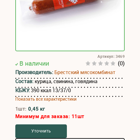
Артикул: 3469
В наличии
(0)
Производитель:
Брестский мясокомбинат
Состав:
курица, свинина, говядина
КБЖУ:
390 ккал 13/37/0
Показать все характеристики
1шт:
0,45 кг
Минимум для заказа:
11
шт
Уточнить