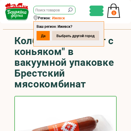
0
Регион:
Ижевск
Ваш регион: Ижевск?
Да
Выбрать другой город
Колбаса "Сервелат с
коньяком" в
вакуумной упаковке
Брестский
мясокомбинат