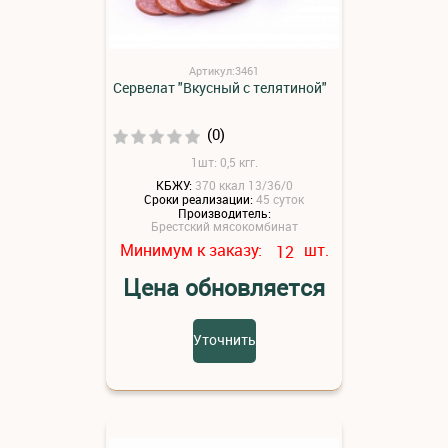
Артикул:3461
Сервелат "Вкусный с телятиной"
(0)
1шт: 0,5 кгг.
КБЖУ:
370 ккал 13/36/0
Сроки реализации:
45 суток
Производитель:
Брестский мясокомбинат
Минимум к заказу:
шт.
12
Цена обновляется
Уточнить