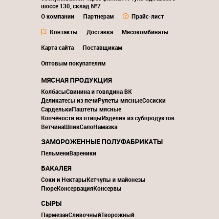
шоссе 130, склад №7
О компании
Партнерам
Прайс-лист
Контакты
Доставка
Мясокомбинаты
Карта сайта
Поставщикам
Оптовым покупателям
МЯСНАЯ ПРОДУКЦИЯ
Колбасы
Свинина и говядина ВК
Деликатесы из печи
Рулеты мясные
Сосиски
Сардельки
Паштеты мясные
Копчёности из птицы
Изделия из субпродуктов
Ветчина
Шпик
Сало
Намазка
ЗАМОРОЖЕННЫЕ ПОЛУФАБРИКАТЫ
Пельмени
Вареники
БАКАЛЕЯ
Соки и Нектары
Кетчупы и майонезы
Пюре
Консервация
Консервы
СЫРЫ
Пармезан
Сливочный
Творожный