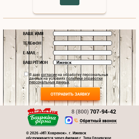
ВАШЕ ИМЯ
ТЕЛЕФОН
E-MAIL
ВАШ РЕГИОН
Я даю
согласие
на обработку персональных
данных на условиях
политики обработки
персональных данных
.
8 (800)
707-94-42
Обратный звонок
© 2026 «ИП Ховренок». г. Ижевск
обслуживается через филиал г. Тула Одоевское